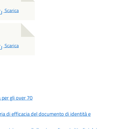
PDF
Scarica
PDF
Scarica
a per gli over 70
a di efficacia del documento di identità e