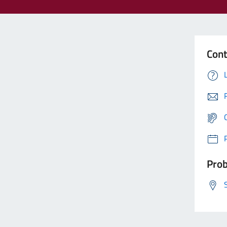
Cont
Prob