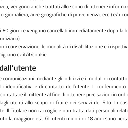
zi web, vengono anche trattati allo scopo di ottenere informazi
a o giornaliera, aree geografiche di provenienza, ecc.) e/o c
 di 60 giorni e vengono cancellati immediatamente dopo la lo
udiziaria).
 di conservazione, le modalità di disabilitazione e i rispettivi
igliano.cz.it/it/cookie
dall’utente
e comunicazioni mediante gli indirizzi e i moduli di contatto ivi
 identificativi e di contatto dell’utente. Il conferimento 
icontattare il mittente al fine di ottenere precisazioni in or
 dagli utenti allo scopo di fruire dei servizi del Sito. In 
arte. Il Titolare non raccoglie e non tratta dati personali rela
piuto la maggiore età. Gli utenti minori di 18 anni sono perta