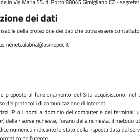
sede in Via Maria SS. di Porto 88045 Gimigliano CZ - segret
zione dei dati
sabile della protezione dei dati che potrà essere contattato a
: asmenetcalabria@asmepec.it
re preposte al funzionamento del Sito acquisiscono, nel c
uso dei protocolli di comunicazione di Internet.
rizzi IP o i nomi a dominio dei computer e dei terminali util
elle risorse richieste, l'orario della richiesta, il metodo util
dice numerico indicante lo stato della risposta data dal server
formatico dell'utente.