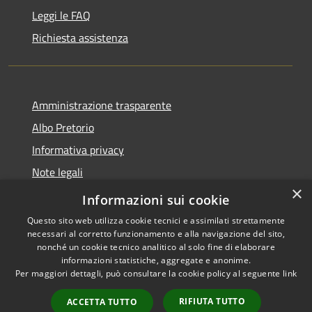
Leggi le FAQ
Richiesta assistenza
Amministrazione trasparente
Albo Pretorio
Informativa privacy
Note legali
×
Dichiarazione di accessibilità
Informazioni sui cookie
Questo sito web utilizza cookie tecnici e assimilati strettamente
necessari al corretto funzionamento e alla navigazione del sito,
nonché un cookie tecnico analitico al solo fine di elaborare
informazioni statistiche, aggregate e anonime.
RSS
Copyright © 2026 • Comune di
Per maggiori dettagli, può consultare la cookie policy al seguente
link
Accessibilità
Gimigliano • Powered by
Privacy
Municipium
Accesso
•
RIFIUTA TUTTO
ACCETTA TUTTO