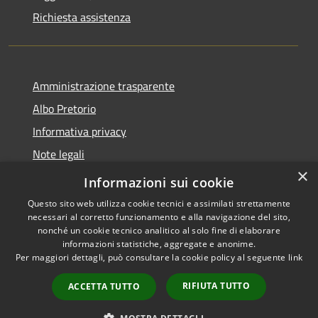
Richiesta assistenza
Amministrazione trasparente
Albo Pretorio
Informativa privacy
Note legali
×
Dichiarazione di accessibilità
Informazioni sui cookie
Questo sito web utilizza cookie tecnici e assimilati strettamente
necessari al corretto funzionamento e alla navigazione del sito,
nonché un cookie tecnico analitico al solo fine di elaborare
informazioni statistiche, aggregate e anonime.
RSS
Copyright © 2026 • Comune di
Per maggiori dettagli, può consultare la cookie policy al seguente
link
Accessibilità
Gimigliano • Powered by
Privacy
Municipium
Accesso
•
RIFIUTA TUTTO
ACCETTA TUTTO
Cookie
redazione
Mappa del sito