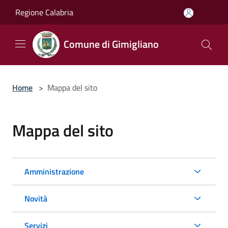
Salta al contenuto principale
Regione Calabria
Comune di Gimigliano
Home
>
Mappa del sito
Mappa del sito
Amministrazione
Novità
Servizi