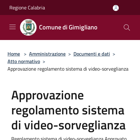
Salta al contenuto principale
Regione Calabria
Comune di Gimigliano
Home
>
Amministrazione
>
Documenti e dati
>
Atto normativo
>
Approvazione regolamento sistema di video-sorveglianza
Approvazione
regolamento sistema
di video-sorveglianza
Regolamento sistema di video-sorveglianza Approvato