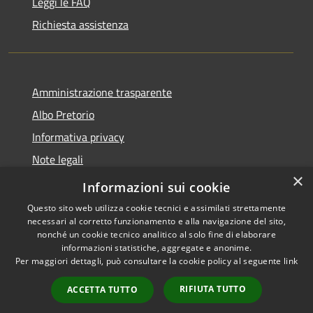
Leggi le FAQ
Richiesta assistenza
Amministrazione trasparente
Albo Pretorio
Informativa privacy
Note legali
×
Dichiarazione di accessibilità
Informazioni sui cookie
Questo sito web utilizza cookie tecnici e assimilati strettamente
necessari al corretto funzionamento e alla navigazione del sito,
nonché un cookie tecnico analitico al solo fine di elaborare
informazioni statistiche, aggregate e anonime.
RSS
Copyright © 2026 • Comune di
Per maggiori dettagli, può consultare la cookie policy al seguente
link
Accessibilità
Gimigliano • Powered by
Privacy
Municipium
Accesso
•
RIFIUTA TUTTO
ACCETTA TUTTO
Cookie
redazione