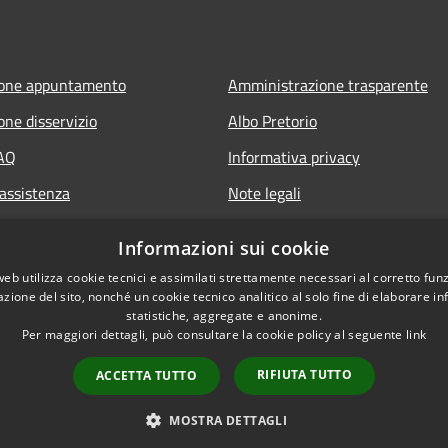
ione appuntamento
Amministrazione trasparente
one disservizio
Albo Pretorio
FAQ
Informativa privacy
 assistenza
Note legali
Dichiarazione di accessibilità
Informazioni sui cookie
web utilizza cookie tecnici e assimilati strettamente necessari al corretto fu
azione del sito, nonché un cookie tecnico analitico al solo fine di elaborare i
statistiche, aggregate e anonime.
Per maggiori dettagli, può consultare la cookie policy al seguente
link
RIFIUTA TUTTO
ACCETTA TUTTO
l sito
Copyright © 2026 • Comune di G
MOSTRA DETTAGLI