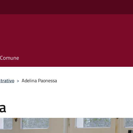
il Comune
trativo
>
Adelina Paonessa
a