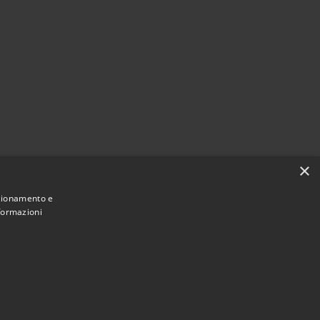
×
nzionamento e
nformazioni
Municipium
Accesso redazione
imigliano • Powered by
•