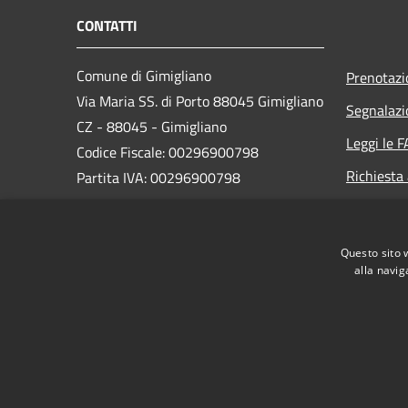
CONTATTI
Comune di Gimigliano
Prenotaz
Via Maria SS. di Porto 88045 Gimigliano
Segnalazi
CZ - 88045 - Gimigliano
Leggi le 
Codice Fiscale: 00296900798
Richiesta
Partita IVA: 00296900798
PEC:
segreteria.gimigliano@asmepec.it
Questo sito 
Centralino Unico: 0961 995014
alla navig
RSS
Accessibilità
Privacy
Cookie
Mappa de