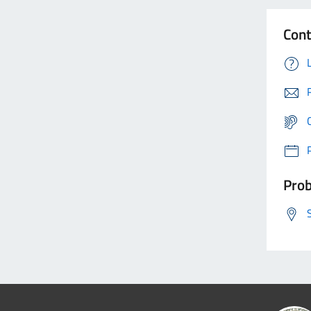
Cont
Prob