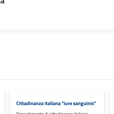
ta
Cittadinanza italiana "iure sanguinis"
Procedimento di cittadinanza italiana