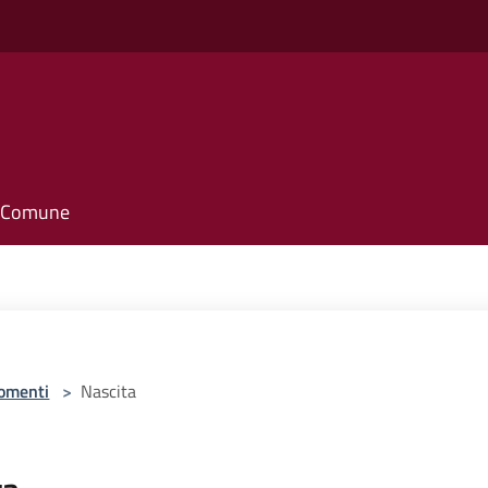
il Comune
omenti
>
Nascita