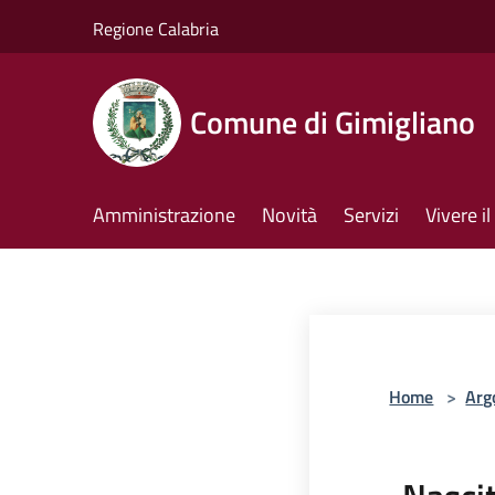
Salta al contenuto principale
Regione Calabria
Comune di Gimigliano
Amministrazione
Novità
Servizi
Vivere 
Home
>
Arg