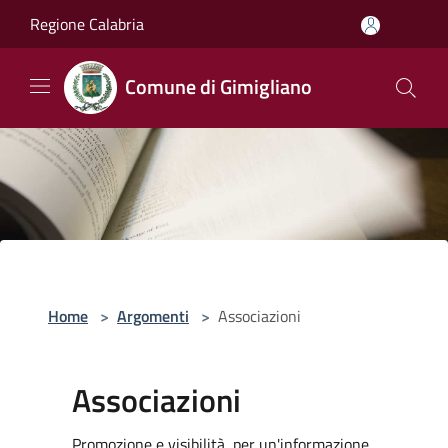
Salta al contenuto principale
Regione Calabria
Comune di Gimigliano
Home
>
Argomenti
>
Associazioni
Associazioni
Promozione e visibilità, per un'informazione