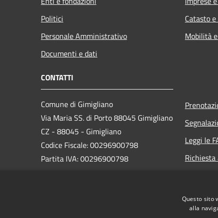
Enti e fondazioni
Imprese 
Politici
Catasto e
Personale Amministrativo
Mobilità e
Documenti e dati
CONTATTI
Comune di Gimigliano
Prenotaz
Via Maria SS. di Porto 88045 Gimigliano
Segnalazi
CZ - 88045 - Gimigliano
Leggi le 
Codice Fiscale: 00296900798
Richiesta
Partita IVA: 00296900798
PEC:
segreteria.gimigliano@asmepec.it
Questo sito 
Centralino Unico: 0961 995014
alla navig