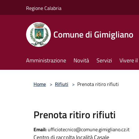
Salta al contenuto principale
Regione Calabria
Comune di Gimigliano
Amministrazione
Novità
Servizi
Vivere 
Home
>
Rifiuti
>
Prenota ritiro rifiuti
Prenota ritiro rifiuti
Email:
ufficiotecnico@comune.gimigliano.cz.it
Centro di raccolta località Casale