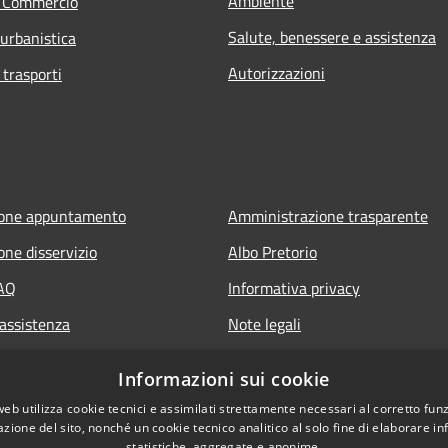
Ambiente
e Commercio
Salute, benessere e assistenza
 urbanistica
Autorizzazioni
 trasporti
ione appuntamento
Amministrazione trasparente
one disservizio
Albo Pretorio
FAQ
Informativa privacy
 assistenza
Note legali
Dichiarazione di accessibilità
Informazioni sui cookie
web utilizza cookie tecnici e assimilati strettamente necessari al corretto fu
azione del sito, nonché un cookie tecnico analitico al solo fine di elaborare i
statistiche, aggregate e anonime.