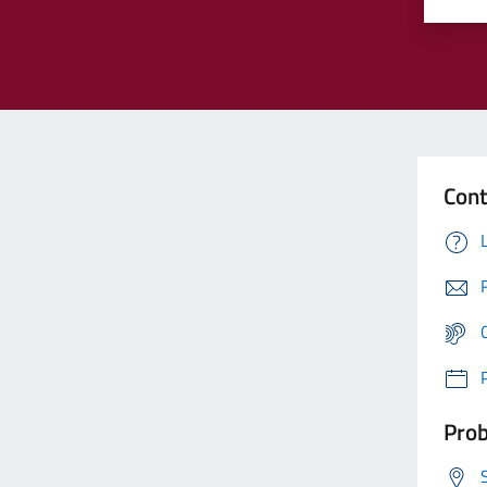
Cont
Prob