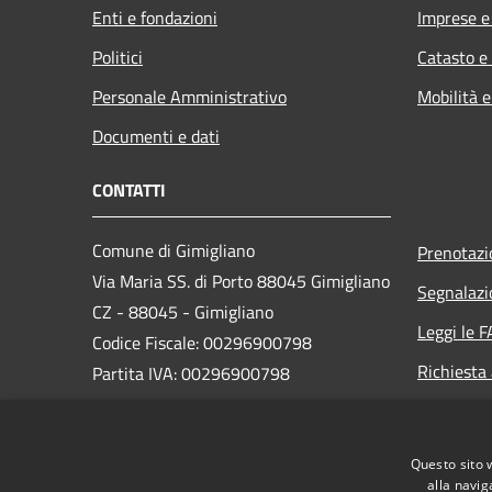
Enti e fondazioni
Imprese 
Politici
Catasto e
Personale Amministrativo
Mobilità e
Documenti e dati
CONTATTI
Comune di Gimigliano
Prenotaz
Via Maria SS. di Porto 88045 Gimigliano
Segnalazi
CZ - 88045 - Gimigliano
Leggi le 
Codice Fiscale: 00296900798
Richiesta
Partita IVA: 00296900798
PEC:
segreteria.gimigliano@asmepec.it
Questo sito 
Centralino Unico: 0961 995014
alla navig