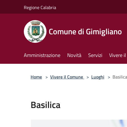
Salta al contenuto principale
Regione Calabria
Comune di Gimigliano
Amministrazione
Novità
Servizi
Vivere 
Home
>
Vivere il Comune
>
Luoghi
>
Basilic
Basilica