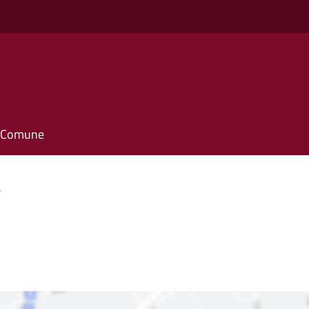
il Comune
a