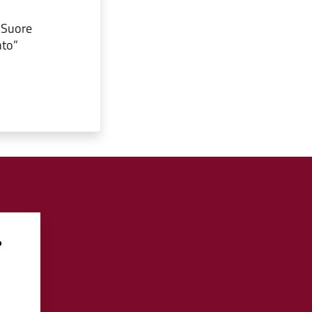
“Suore
nto”
?